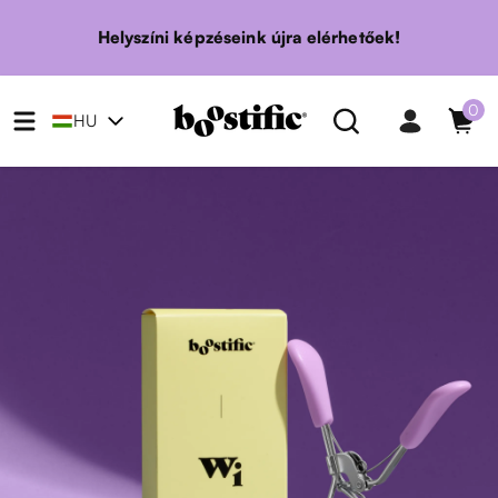
Ugrás a tartalomra
Helyszíni képzéseink újra elérhetőek!
0
0
HU
el