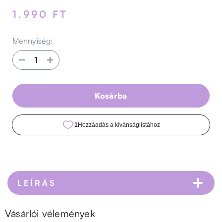
1.990 FT
Mennyiség:
Darabszám
Darabszám
csökkentése
növelése
az
az
alábbi
alábbi
termékből:
termékből:
Kosárba
Wink&amp;Go
Wink&amp;Go
szempilla
szempilla
göndörítő
göndörítő
LEÍRÁS
Vásárlói vélemények
A Wink&Go egy rozsdamentes acélból és szilikon